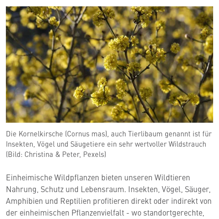
Die Kornelkirsche (Cornus mas), auch Tierlibaum genannt ist für
Insekten, Vögel und Säugetiere ein sehr wertvoller Wildstrauch
(Bild: Christina & Peter, Pexels)
Einheimische Wildpflanzen bieten unseren Wildtieren
Nahrung, Schutz und Lebensraum. Insekten, Vögel, Säuger,
Amphibien und Reptilien profitieren direkt oder indirekt von
der einheimischen Pflanzenvielfalt - wo standortgerechte,