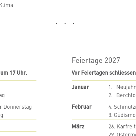
Klima
Feiertage 2027
 um 17 Uhr.
Vor Feiertagen schliessen
Januar
1. Neujahr
ag
2. Berchto
r Donnerstag
Februar
4. Schmutz
ag
8. Güdismo
März
26. Karfrei
29. Osterm