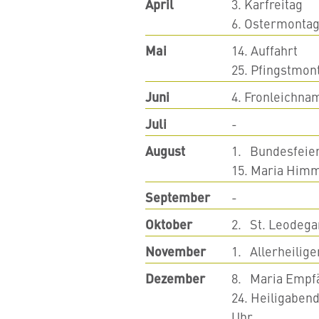
April
3. Karfreitag
6. Ostermonta
Mai
14. Auffahrt
25. Pfingstmon
Juni
4. Fronleichna
Juli
-
August
1. Bundesfeie
15. Maria Himm
September
-
Oktober
2. St. Leodega
November
1. Allerheilige
Dezember
8. Maria Empf
24. Heiligabend
Uhr