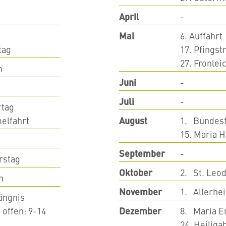
g
April
-
Mai
6. Auffahrt
tag
17. Pfings
27. Fronle
m
Juni
-
Juli
-
rtag
elfahrt
August
1. Bundesf
15. Maria 
September
-
rstag
Oktober
2. St. Leo
n
November
1. Allerhei
ängnis
 offen: 9-14
Dezember
8. Maria E
24. Heiliga