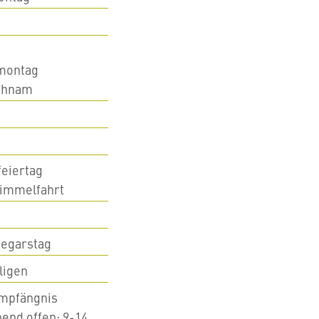
tmontag
ichnam
eiertag
Himmelfahrt
degarstag
ligen
mpfängnis
bend offen: 9-14