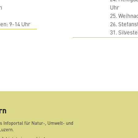
n
Uhr
25. Weihna
fen: 9-14 Uhr
26. Stefans
31. Silvest
mail
rn
s Infoportal für Natur-, Umwelt- und
Luzern.