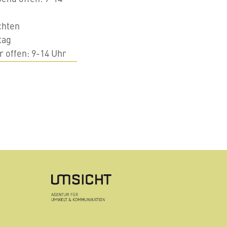
chten
tag
er offen: 9-14 Uhr