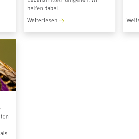
helfen dabei.
Weiterlesen
Weit
e
hten
als