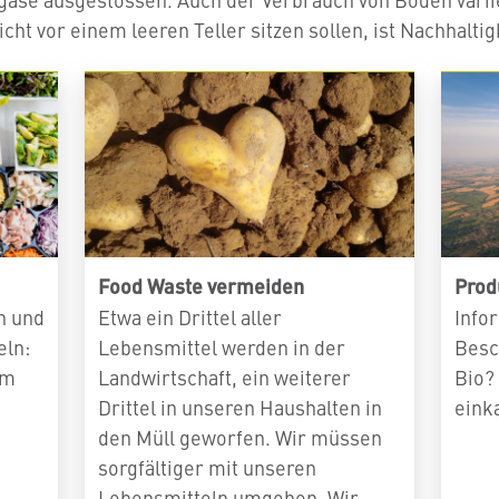
ht vor einem leeren Teller sitzen sollen, ist Nachhaltig
Food Waste vermeiden
Prod
n und
Etwa ein Drittel aller
Info
eln:
Lebensmittel werden in der
Besc
am
Landwirtschaft, ein weiterer
Bio?
Drittel in unseren Haushalten in
eink
den Müll geworfen. Wir müssen
sorgfältiger mit unseren
Lebensmitteln umgehen. Wir