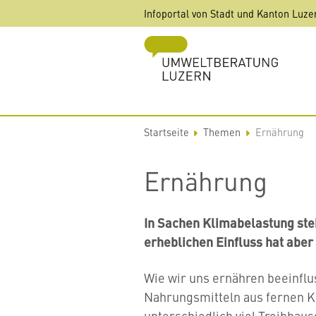
Direkt
Infoportal von Stadt und Kanton Luze
zum
Inhalt
Startseite
Themen
Ernährung
Ernährung
In Sachen Klimabelastung steh
erheblichen Einfluss hat abe
Wie wir uns ernähren beeinflu
Nahrungsmitteln aus fernen K
unterschiedlich viel Treibhau