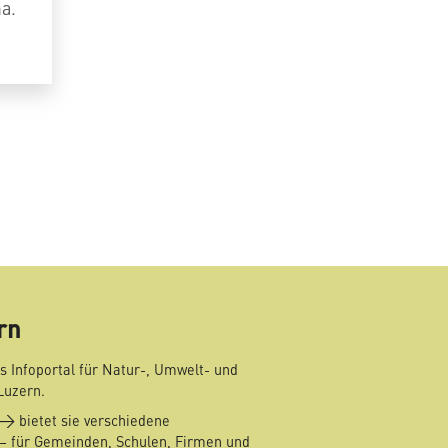
a.
mail
rn
s Infoportal für Natur-, Umwelt- und
Luzern.
bietet sie verschiedene
– für Gemeinden, Schulen, Firmen und