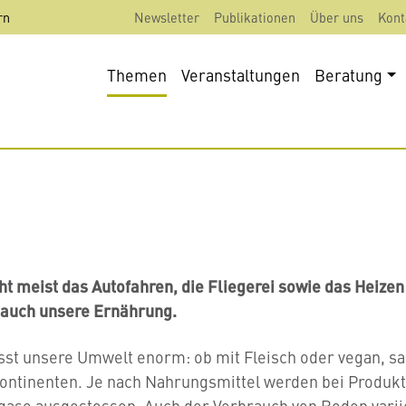
rn
Newsletter
Publikationen
Über uns
Kont
Themen
Veranstaltungen
Beratung
t meist das Autofahren, die Fliegerei sowie das Heizen
r auch unsere Ernährung.
sst unsere Umwelt enorm: ob mit Fleisch oder vegan, sai
ontinenten. Je nach Nahrungsmittel werden bei Produkt
sgase ausgestossen. Auch der Verbrauch von Boden varii