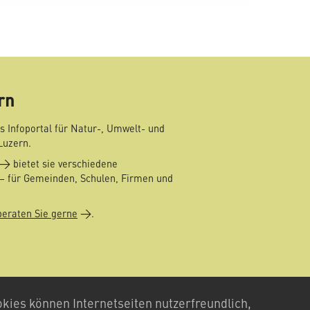
mail
rn
s Infoportal für Natur-, Umwelt- und
Luzern.
bietet sie verschiedene
– für Gemeinden, Schulen, Firmen und
beraten Sie gerne
.
kies können Internetseiten nutzerfreundlich,