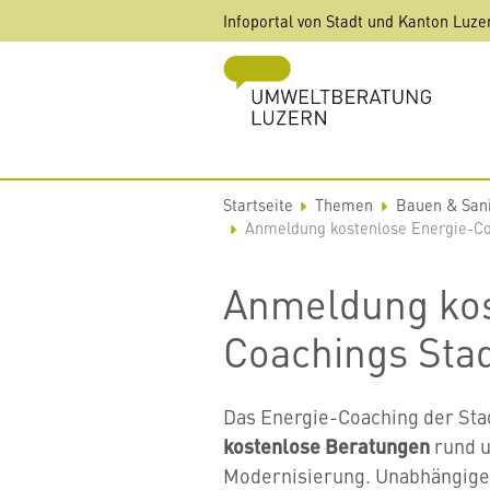
Direkt
Infoportal von Stadt und Kanton Luze
zum
Inhalt
Startseite
Themen
Bauen & San
Anmeldung kostenlose Energie-Co
Anmeldung kos
Coachings Sta
Das Energie-Coaching der Sta
kostenlose Beratungen
rund u
Modernisierung. Unabhängige 