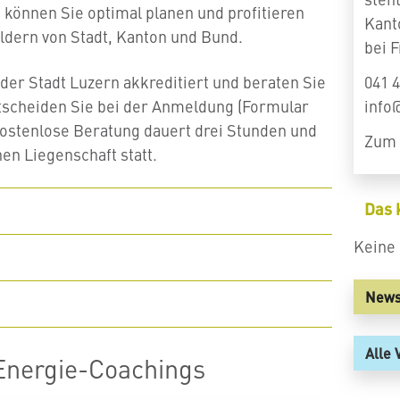
So können
Sie optimal planen und profitieren
Kant
ldern von Stadt, Kanton und Bund.
bei 
der Stadt Luzern akkreditiert und beraten Sie
041 4
ntscheiden Sie bei der Anmeldung (Formular
info
 kostenlose Beratung dauert drei Stunden und
Zum 
nen Liegenschaft statt.
Das 
Keine 
News
Alle 
Energie-Coachings