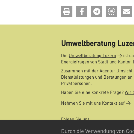
drucken
teilen
teilen
teilen
Umweltberatung Luze
Die
Umweltberatung Luzern
ist da
Energiefragen von Stadt und Kanton 
Zusammen mit der
Agentur Umsicht
Dienstleistungen und Beratungen an 
Privatpersonen.
Haben Sie eine konkrete Frage?
Wir 
Nehmen Sie mit uns Kontakt auf
Folgen Sie uns:
Facebook
Durch die Verwendung von Coo