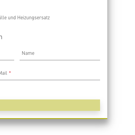
lle und Heizungsersatz
n
Name
Mail