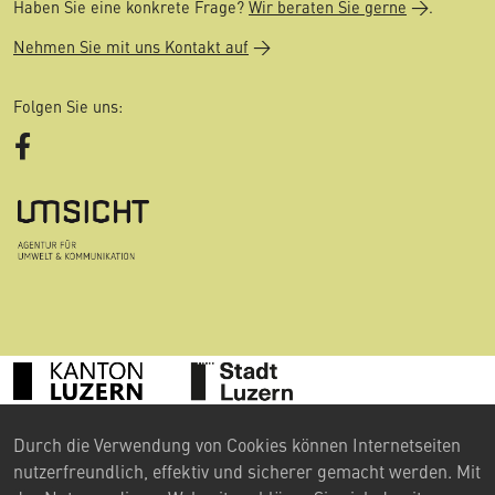
Haben Sie eine konkrete Frage?
Wir beraten Sie gerne
.
Nehmen Sie mit uns Kontakt auf
Folgen Sie uns:
Facebook
Durch die Verwendung von Cookies können Internetseiten
©
2024 Umweltberatung Luzern
nutzerfreundlich, effektiv und sicherer gemacht werden. Mit
Kontakt