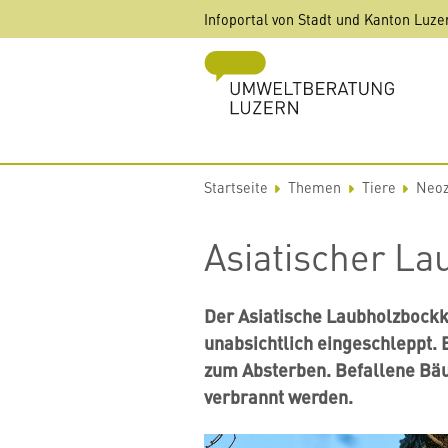
Direkt
Infoportal von Stadt und Kanton Luze
zum
Inhalt
Startseite
Themen
Tiere
Neoz
Asiatischer La
Der Asiatische Laubholzbockk
unabsichtlich eingeschleppt. 
zum Absterben. Befallene Bä
verbrannt werden.