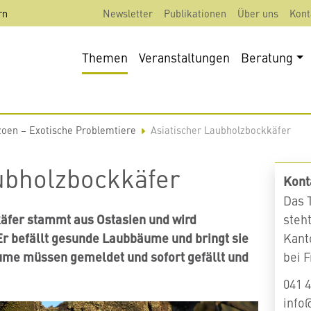
rn
Newsletter
Publikationen
Über uns
Kont
Themen
Veranstaltungen
Beratung
oen – Exotische Problemtiere
Asiatischer Laubholzbockkäfer
ubholzbockkäfer
Kont
Das 
äfer stammt aus Ostasien und wird
steh
Er befällt gesunde Laubbäume und bringt sie
Kant
ume müssen gemeldet und sofort gefällt und
bei 
041 4
info