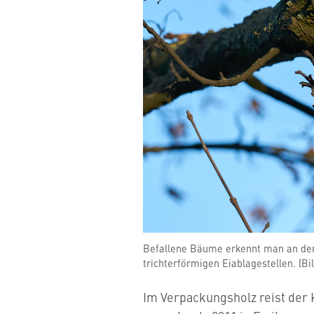
Befallene Bäume erkennt man an den
trichterförmigen Eiablagestellen. (Bi
Im Verpackungsholz reist der 