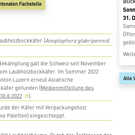
Blic
antonalen
Fachstelle
Sonn
31. 
Samm
Öffe
Laubholzbockkäfer (
Anoplophora glabripennis
)
gebl
Weit
Bekämpfung galt die Schweiz seit November
i vom Laubholzbockkäfer. Im Sommer 2022
Alle 
nton Luzern erneut Asiatische
käfer gefunden (
Medienmitteilung des
30.8.2022
).
urde der Käfer mit Verpackungsholz
se Paletten) eingeschleppt.
fällt Laubholzbäume. Durch das Zerfressen des