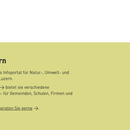
mail
rn
s Infoportal für Natur-, Umwelt- und
Luzern.
bietet sie verschiedene
– für Gemeinden, Schulen, Firmen und
beraten Sie gerne
.