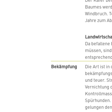
Baumes werde
Windbruch. T
Jahre zum Ab
Landwirtscha
Da befallene 
müssen, sind
entsprechend
Bekämpfung
Die Art ist i
bekämpfungsp
und teuer. St
Vernichtung 
Kontrollmass
Spürhunden. 
gelungen den