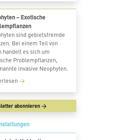
hyten – Exotische
lempflanzen
hyten sind gebietsfremde
nzen. Bei einem Teil von
n handelt es sich um
ische Problempflanzen,
nannte invasive Neophyten.
erlesen
letter abonnieren
nstaltungen