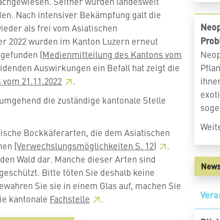
nachgewiesen. Seither wurden landesweit
en. Nach intensiver Bekämpfung galt die
Neop
eder als frei vom Asiatischen
Prob
r 2022 wurden im Kanton Luzern erneut
Neop
 gefunden (
Medienmitteilung des Kantons vom
Pfla
idenden Auswirkungen ein Befall hat zeigt die
ihne
s vom
21.11.2022
.
exot
 umgehend die zuständige kantonale Stelle
soge
Weit
mische Bockkäferarten, die dem Asiatischen
ehen
(Verwechslungsmöglichkeiten S.
12)
.
 den Wald dar. Manche dieser Arten sind
News
geschützt. Bitte töten Sie deshalb keine
ewahren Sie sie in einem Glas auf, machen Sie
Vera
die kantonale
Fachstelle
.