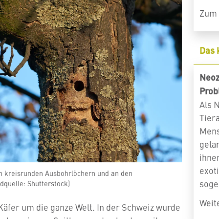
Zum 
Das 
Neoz
Prob
Als 
Tiera
Mens
gelan
ihne
exot
 kreisrunden Ausbohrlöchern und an den
soge
ldquelle: Shutterstock)
Weit
Käfer um die ganze Welt. In der Schweiz wurde