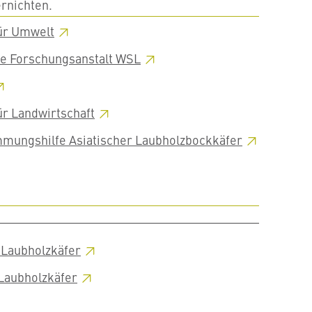
ernichten.
ür
Umwelt
e Forschungsanstalt
WSL
ür
Landwirtschaft
mungshilfe Asiatischer
Laubholzbockkäfer
n
Laubholzkäfer
Laubholzkäfer