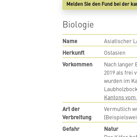
Melden Sie den Fund bei der k
Biologie
Name
Asiatischer 
Herkunf
t
Ostasien
Vorkommen
Nach langer 
2019 als fre
wurden im Ka
Laubholzbock
Kantons vom
Art der
Vermutlich w
Verbreitung
(Beispielswei
Gefahr
Natur
Der Käfer be