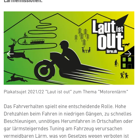
Lärmemissionen.
Plakatsujet 2021/22 "Laut ist out" zum Thema "Motorenlärm"
"
Das Fahrverhalten spielt eine entscheidende Rolle. Hohe
Drehzahlen beim Fahren in niedrigen Gängen, zu schnelles
Beschleunigen, unnötiges Herumfahren in Ortschaften oder
gar lärmsteigerndes Tuning am Fahrzeug verursachen
vermeidbaren Lärm, was von Gesetzes wegen verboten ist