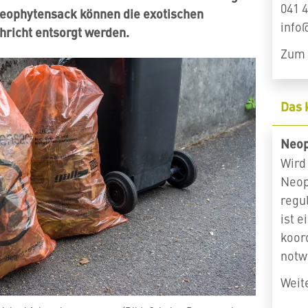
041 4
Neophytensack können die exotischen
info
hricht entsorgt werden.
Zum 
Das 
Neop
Wird 
Neop
regu
ist 
koor
notw
Weit