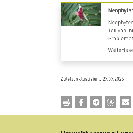
Neophyten
Neophyten
Teil von i
Problempf
Weiterles
Zuletzt aktualisiert: 27.07.2026
drucken
teilen
teilen
teilen