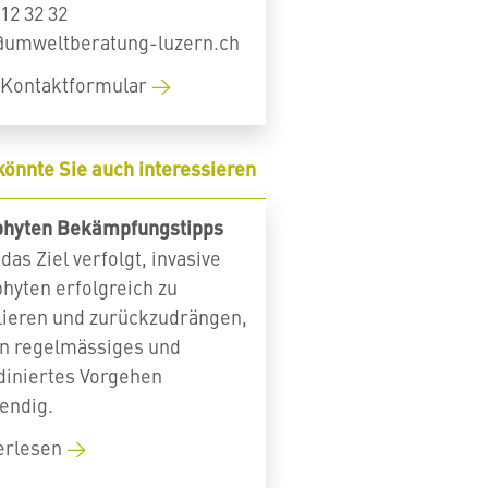
12 32 32
@umweltberatung-luzern.ch
Kontaktformular
könnte Sie auch interessieren
hyten Bekämpfungstipps
das Ziel verfolgt, invasive
hyten erfolgreich zu
lieren und zurückzudrängen,
ein regelmässiges und
diniertes Vorgehen
endig.
erlesen