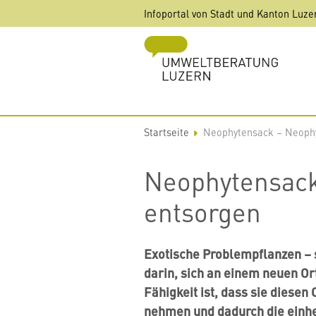
Direkt
Infoportal von Stadt und Kanton Luze
zum
Inhalt
Startseite
Neophytensack – Neophy
Neophytensack
entsorgen
Exotische Problempflanzen – 
darin, sich an einem neuen Ort
Fähigkeit ist, dass sie diesen
nehmen und dadurch die einhe