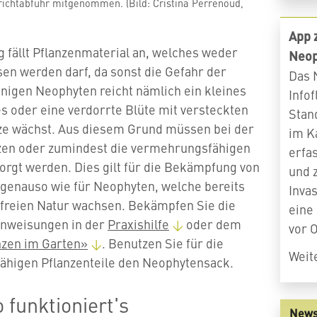
ichtabfuhr mitgenommen. (Bild: Cristina Perrenoud,
App 
fällt Pflanzenmaterial an, welches weder
Neop
en werden darf, da sonst die Gefahr der
Das 
einigen Neophyten reicht nämlich ein kleines
Infof
s oder eine verdorrte Blüte mit versteckten
Stan
ze wächst. Aus diesem Grund müssen bei der
im K
zen oder zumindest die vermehrungsfähigen
erfa
sorgt werden. Dies gilt für die Bekämpfung von
und 
genauso wie für Neophyten, welche bereits
Inva
 freien Natur wachsen. Bekämpfen Sie die
eine
Anweisungen in der
Praxishilfe
oder dem
vor O
nzen im Garten»
. Benutzen Sie für die
Weit
higen Pflanzenteile den Neophytensack.
 funktioniert's
News