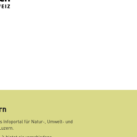
mail
rn
s Infoportal für Natur-, Umwelt- und
Luzern.