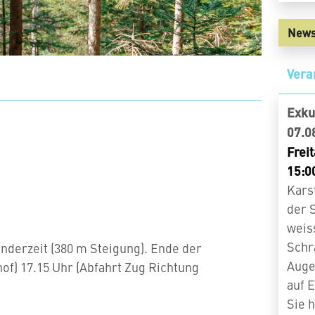
News
Vera
Exku
07.0
Freit
15:0
Kars
der 
weis
Schra
Wanderzeit (380 m Steigung). Ende der
Auge
f) 17.15 Uhr (Abfahrt Zug Richtung
auf 
Sie 