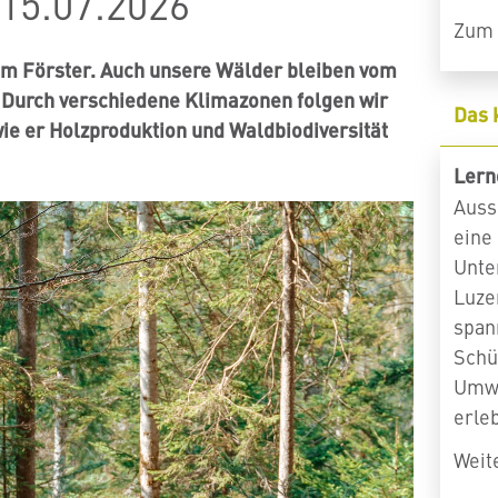
15.07.2026
Zum 
 Förster. Auch unsere Wälder bleiben vom
 Durch verschiedene Klimazonen folgen wir
Das 
ie er Holzproduktion und Waldbiodiversität
Lern
Auss
eine
Unte
Luzer
span
Schü
Umwe
erle
Weit