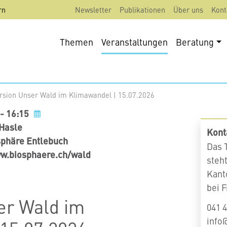
rn
Newsletter
Publikationen
Über uns
Kont
Themen
Veranstaltungen
Beratung
rsion Unser Wald im Klimawandel | 15.07.2026
 - 16:15
Add to my calendar
 Hasle
Kont
sphäre Entlebuch
Das 
ww.biosphaere.ch/wald
steh
Kant
bei 
er Wald im
041 4
info