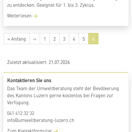
zu entdecken. Geeignet für 1. bis 3. Zyklus.
Weiterlesen
Erste
« Anfang
Vorherige
‹‹
1
2
3
4
5
6
Seite
Seite
Zuletzt aktualisiert: 21.07.2026
Kontaktieren Sie uns
Das Team der Umweltberatung steht der Bevölkerung
des Kantons Luzern gerne kostenlos bei Fragen zur
Verfügung.
041 412 32 32
info@umweltberatung-luzern.ch
Zum Kontaktformular