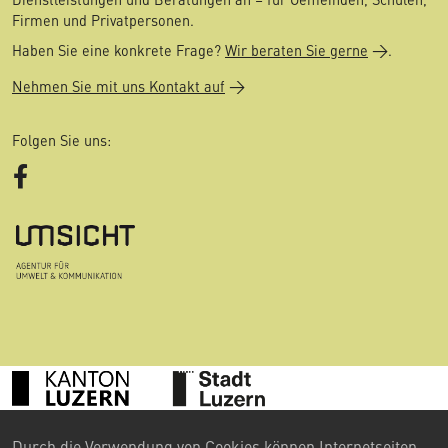
Firmen und Privatpersonen.
Haben Sie eine konkrete Frage?
Wir beraten Sie gerne
.
Nehmen Sie mit uns Kontakt auf
Folgen Sie uns:
Facebook
©
Durch die Verwendung von Cookies können Internetseiten
2024 Umweltberatung Luzern