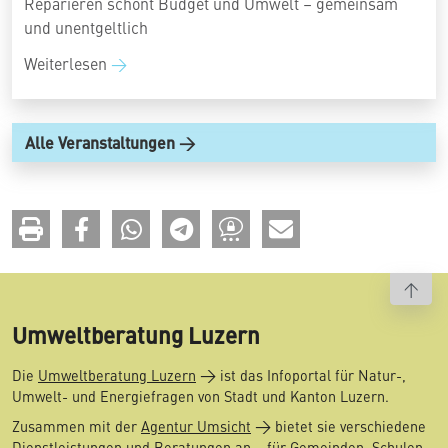
Reparieren schont Budget und Umwelt – gemeinsam
und unentgeltlich
Weiterlesen
Alle Veranstaltungen
To t
Umweltberatung Luzern
Die
Umweltberatung Luzern
ist das Infoportal für Natur-,
Umwelt- und Energiefragen von Stadt und Kanton Luzern.
Zusammen mit der
Agentur Umsicht
bietet sie verschiedene
Dienstleistungen und Beratungen an – für Gemeinden, Schulen,