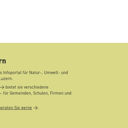
mail
rn
s Infoportal für Natur-, Umwelt- und
Luzern.
bietet sie verschiedene
– für Gemeinden, Schulen, Firmen und
beraten Sie gerne
.