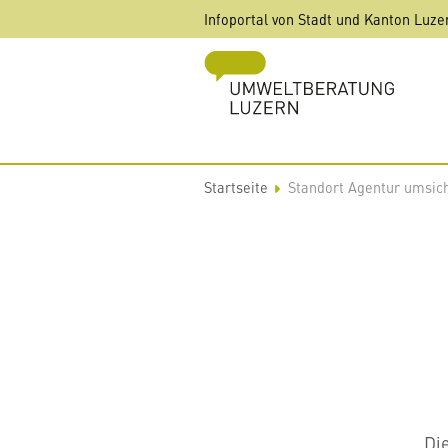
Direkt
Infoportal von Stadt und Kanton Luze
zum
Inhalt
Startseite
Standort Agentur umsic
Di