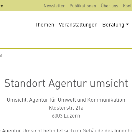
rn
Newsletter
Publikationen
Über uns
Kont
Themen
Veranstaltungen
Beratung
ht
Standort Agentur umsicht
Umsicht, Agentur für Umwelt und Kommunikation
Klosterstr. 21a
6003 Luzern
e Agentur Umsicht befindet sich im Gebäude des Innenho