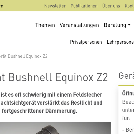
rn
Newsletter
Publikationen
Über uns
Kont
Themen
Veranstaltungen
Beratung
Privatpersonen
Lehrpersone
rät Bushnell Equinox Z2
t Bushnell Equinox Z2
Ger
Öffn
ist es oft schwierig mit einem Feldstecher
Beac
achtsichtgerät verstärkt das Restlicht und
unte
i fortgeschrittener Dämmerung.
für:
- Be