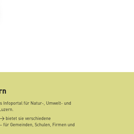
mail
rn
s Infoportal für Natur-, Umwelt- und
Luzern.
bietet sie verschiedene
– für Gemeinden, Schulen, Firmen und