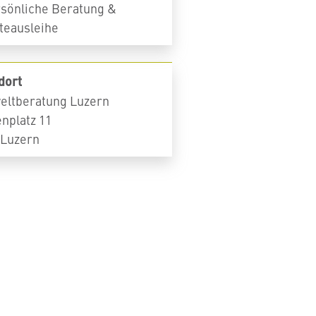
rsönliche Beratung &
teausleihe
dort
ltberatung Luzern
nplatz 11
 Luzern