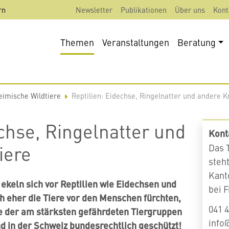
rn
Newsletter
Publikationen
Über uns
Kont
Themen
Veranstaltungen
Beratung
eimische Wildtiere
Reptilien: Eidechse, Ringelnatter und andere K
echse, Ringelnatter und
Kont
iere
Das 
steh
Kant
ekeln sich vor Reptilien wie Eidechsen und
bei 
h eher die Tiere vor den Menschen fürchten,
041 4
ne der am stärksten gefährdeten Tiergruppen
info
ind in der Schweiz bundesrechtlich geschützt!