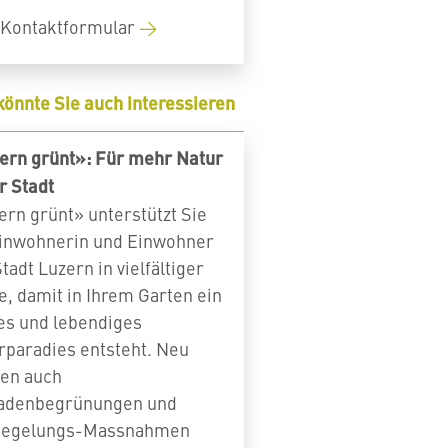
Kontaktformular
könnte Sie auch interessieren
ern grünt»: Für mehr Natur
r Stadt
ern grünt» unterstützt Sie
Einwohnerin und Einwohner
tadt Luzern in vielfältiger
e, damit in Ihrem Garten ein
es und lebendiges
rparadies entsteht. Neu
en auch
echsenpärchen am sonnt sich auf einem Stein. Der Bestand ist in de
adenbegrünungen und
 stark zurückgegangen. (Bild: Pixabay)
iegelungs-Massnahmen