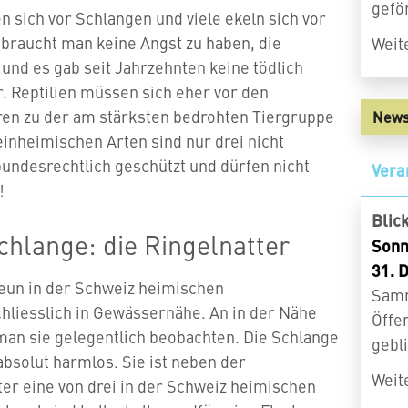
gefö
 sich vor Schlangen und viele ekeln sich vor
z braucht man keine Angst zu haben, die
Weit
 und es gab seit Jahrzehnten keine tödlich
. Reptilien müssen sich eher vor den
ren zu der am stärksten bedrohten Tiergruppe
News
einheimischen Arten sind nur drei nicht
 bundesrechtlich geschützt und dürfen nicht
Vera
n!
Blic
chlange: die Ringelnatter
Sonn
31. 
 neun in der Schweiz heimischen
Samm
hliesslich in Gewässernähe. An in der Nähe
Öffe
an sie gelegentlich beobachten. Die Schlange
gebl
absolut harmlos. Sie ist neben der
Weit
ter eine von drei in der Schweiz heimischen