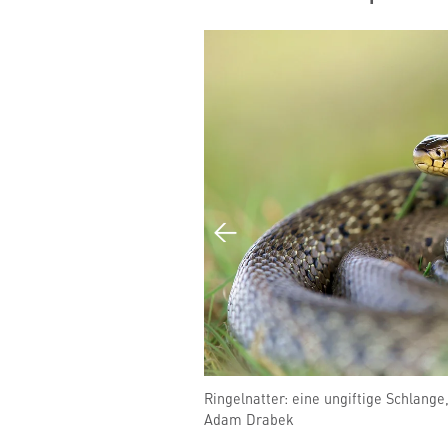
eit unterirdisch. Neue
Ringelnatter: eine ungiftige Schlange
eben. (Bild: Pixabay)
Adam Drabek