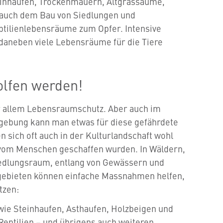
einhaufen, Trockenmauern, Altgrassäume,
 auch dem Bau von Siedlungen und
eptilienlebensräume zum Opfer. Intensive
 daneben viele Lebensräume für die Tiere
olfen werden!
or allem Lebensraumschutz. Aber auch im
gebung kann man etwas für diese gefährdete
en sich oft auch in der Kulturlandschaft wohl
 vom Menschen geschaffen wurden. In Wäldern,
iedlungsraum, entlang von Gewässern und
gebieten können einfache Massnahmen helfen,
tzen:
wie Steinhaufen, Asthaufen, Holzbeigen und
eptilien – und übrigens auch weiteren