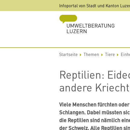
Direkt
Infoportal von Stadt und Kanton Luze
zum
Inhalt
Startseite
Themen
Tiere
Einh
Reptilien: Eid
andere Kriecht
Viele Menschen fürchten oder 
Schlangen. Dabei müssten sic
die Reptilien sind nämlich ei
der Schweiz. Alle Reptilien s