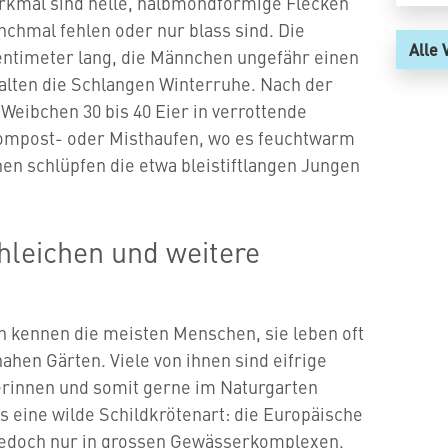
erkmal sind helle, halbmondförmige Flecken
nchmal fehlen oder nur blass sind. Die
Alle 
entimeter lang, die Männchen ungefähr einen
alten die Schlangen Winterruhe. Nach der
Weibchen 30 bis 40 Eier in verrottende
mpost- oder Misthaufen, wo es feuchtwarm
hen schlüpfen die etwa bleistiftlangen Jungen
hleichen und weitere
n kennen die meisten Menschen, sie leben oft
nahen Gärten. Viele von ihnen sind eifrige
rinnen und somit gerne im Naturgarten
s eine wilde Schildkrötenart: die Europäische
 jedoch nur in grossen Gewässerkomplexen.