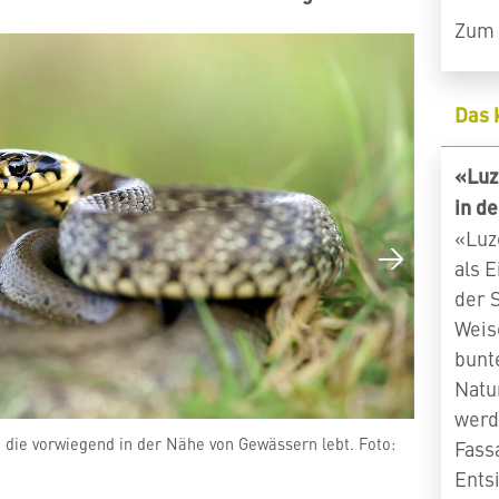
Zum 
Das 
«Luz
in de
«Luz
als 
der S
Weis
bunt
Natu
werd
, die vorwiegend in der Nähe von Gewässern lebt. Foto:
Ein Zauneid
Fass
Jahrzehnten
Ents