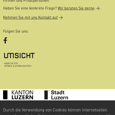
Firmen und Privatpersonen.
Haben Sie eine konkrete Frage?
Wir beraten Sie gerne
.
Nehmen Sie mit uns Kontakt auf
Folgen Sie uns:
Facebook
©
Durch die Verwendung von Cookies können Internetseiten
2024 Umweltberatung Luzern